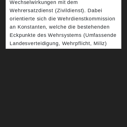
Wechselwirkungen mit dem
Wehrersatzdienst (Zivildienst). Dabei
orientierte sich die Wehrdienstkommission
an Konstanten, welche die bestehenden
Eckpunkte des Wehrsystems (Umfassende
Landesverteidigung, Wehrpflicht, Miliz)
und den militärischen Kernbedarf, die
rasche Herstellung der vollen
Einsatzbereitschaft nach Mobilmachung,
berücksichtigten. Anhand dieser
Prämissen erarbeitete die Kommission 49
Empfehlungen, 3 Modelle zur geänderten
Leistung des Wehrdienstes und
Zivildienstes sowie 41 Vorschläge zu
Anreizsystemen, um die personelle
Einsatzbereitschaft des mobilgemachten