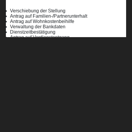
Verschiebung der Stellung
Antrag auf Familien-/Partnerunterhalt
Antrag auf Wohnkostenbeihilfe
Verwaltung der Bankdaten
Dienstzeitbestätigung
Antrag auf Verdienstentgang
Milizausbildungsvergütung
„bundesheeronline.at“ wurde 2023 als
eGovernment-Service des Bundesheeres
in Betrieb genommen und verzeichnet
mittlerweile mehr als 90.000 registrierte
Nutzer sowie mehrere Zehntausend digital
abgewickelte Verfahren. Das Projekt
„Digitalisierung Wehrdienst“ baut auf
dieser Grundlage auf und verfolgt das Ziel,
den gesamten Stellungsprozess
schrittweise zu modernisieren. Zukünftig