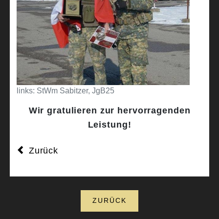
links: StWm Sabitzer, JgB25
Wir gratulieren zur hervorragenden
Leistung!
Zurück
ZURÜCK